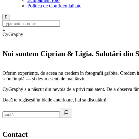
Echipament foto
Politica de Confidențialitate
CyGraphy
Noi suntem Ciprian & Ligia. Salutări din S
Oferim experiențe, de aceea nu credem în fotografii grăbite. Credem în t
se întâmplă — și devin esențiale mai târziu.
CyGraphy s-a născut din nevoia de a privi mai atent. De a observa fără 
Dacă te regăsești în ideile anterioare, hai sa discutăm!
Contact