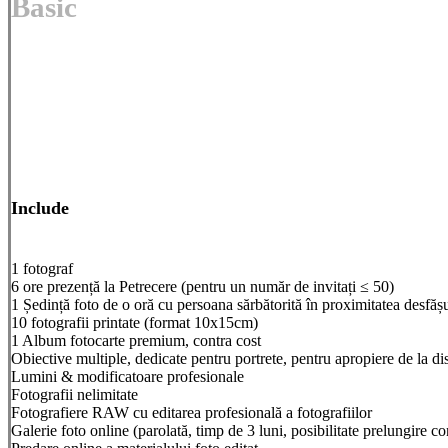
Basic
De la 200 €
Include
1 fotograf
6 ore prezență la Petrecere (pentru un număr de invitați ≤ 50)
1 Ședință foto de o oră cu persoana sărbătorită în proximitatea desfăș
10 fotografii printate (format 10x15cm)
1 Album fotocarte premium, contra cost
Obiective multiple, dedicate pentru portrete, pentru apropiere de la dis
Lumini & modificatoare profesionale
Fotografii nelimitate
Fotografiere RAW cu editarea profesională a fotografiilor
Galerie foto online (parolată, timp de 3 luni, posibilitate prelungire co