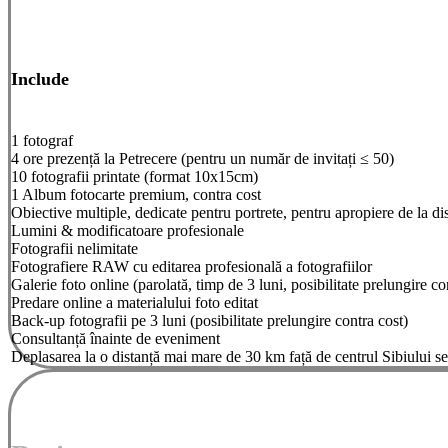
Include
1 fotograf
4 ore prezență la Petrecere (pentru un număr de invitați ≤ 50)
10 fotografii printate (format 10x15cm)
1 Album fotocarte premium, contra cost
Obiective multiple, dedicate pentru portrete, pentru apropiere de la dis
Lumini & modificatoare profesionale
Fotografii nelimitate
Fotografiere RAW cu editarea profesională a fotografiilor
Galerie foto online (parolată, timp de 3 luni, posibilitate prelungire co
Predare online a materialului foto editat
Back-up fotografii pe 3 luni (posibilitate prelungire contra cost)
Consultanță înainte de eveniment
Deplasarea la o distanță mai mare de 30 km față de centrul Sibiului se