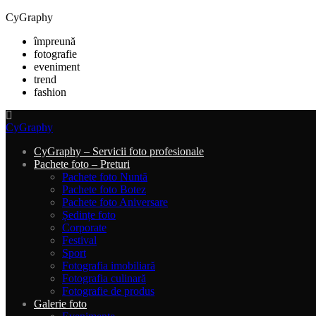
CyGraphy
împreună
fotografie
eveniment
trend
fashion
CyGraphy
CyGraphy – Servicii foto profesionale
Pachete foto – Preturi
Pachete foto Nuntă
Pachete foto Botez
Pachete foto Aniversare
Ședințe foto
Corporate
Festival
Sport
Fotografia imobiliară
Fotografia culinară
Fotografie de produs
Galerie foto