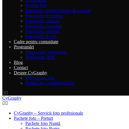
Evenimente
Ședințe foto
Fotografie design interior & exterior
Fotografia de produs
Fotografia culinară
Fotografia corporate
Fotografia sportivă
Fotografia de iris
Cadre pentru comunitate
Programări
Programare eveniment
Programări IRIS
Blog
Contact
Despre CyGraphy
Echipament foto
Politica de Confidențialitate
CyGraphy
CyGraphy – Servicii foto profesionale
Pachete foto – Preturi
Pachete foto Nuntă
Pachete foto Botez